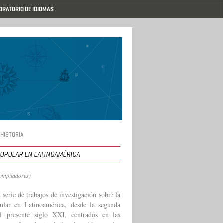
ORATORIO DE IDIOMAS
 HISTORIA
POPULAR EN LATINOAMÉRICA
compiladores)
serie de trabajos de investigación sobre la
pular en Latinoamérica, desde la segunda
l presente siglo XXI, centrados en las