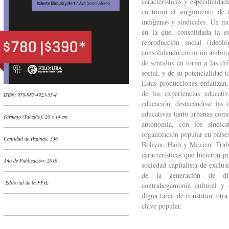
características y especificid
en torno al surgimiento de di
indígenas y sindicales. Un m
en la que, consolidada la es
$780 |$390*
reproducción social (ideol
consolidando como un ámbito 
de sentidos en torno a las di
social, y de su potencialidad
Estas producciones enfatizan,
de las experiencias educat
ISBN: 978-987-4923-55-4
educación, destacándose las r
educativas tanto urbanas como
Formato (Tamaño): 20 x 14 cm
autonomía, con los sindica
organización popular en país
Cantidad de Páginas: 336
Bolivia, Haití y México. Trab
características que hicieron 
Año de Publicación: 2019
sociedad capitalista de exclus
de la generación de dive
Editorial de la FFyL
contrahegemonía cultural y
digna tarea de constituir otra
clave popular.