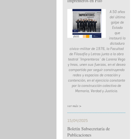
Imprenteros en Filo
A 50 años
del último
golpe de
Estado
que
instauró la
dictadura
cívico-militar de 1976, la Facultad
de Filosofía y Letras junto a la obra
teatral ¨Imprenteros¨ de Lorena Vega
y hnos, unen sus fuerzas, en el deseo
compartido por seguir construyendo
redes y espacios de creación y
contención, en el ejercicio constante
por la construcción colectiva de
Memoria, Verdad y Justicia.
ver más >
15/04/2025
Boletín Subsecretaría de
Publicaciones