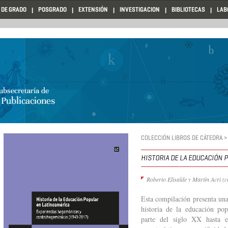
 DE GRADO
POSGRADO
EXTENSIÓN
INVESTIGACION
BIBLIOTECAS
LAB
COLECCIÓN LIBROS DE CÁTEDRA >
HISTORIA DE LA EDUCACIÓN 
Roberto Elisalde y Martín Acri (
Esta compilación presenta una 
historia de la educación po
parte del siglo XX hasta e