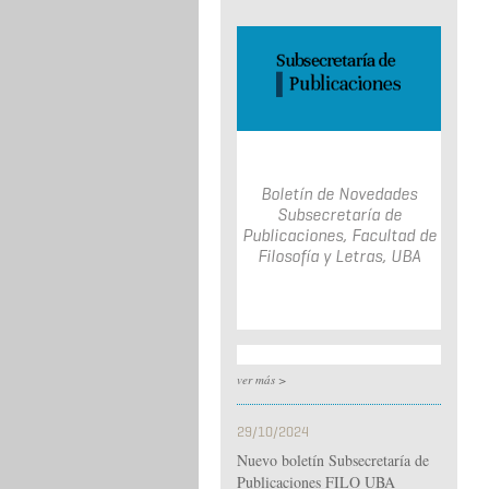
Boletín de Novedades
Subsecretaría de
Publicaciones, Facultad de
Filosofía y Letras, UBA
ver más >
29/10/2024
Nuevo boletín Subsecretaría de
Publicaciones FILO UBA