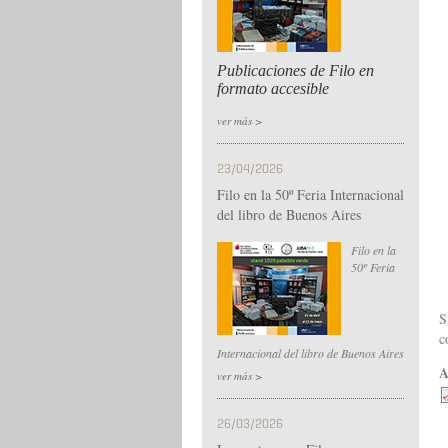
Publicaciones de Filo en
formato accesible
ver más >
23/04/2026
Filo en la 50º Feria Internacional
del libro de Buenos Aires
Filo en la
50º Feria
S
c
Internacional del libro de Buenos Aires
A
ver más >
26/03/2026