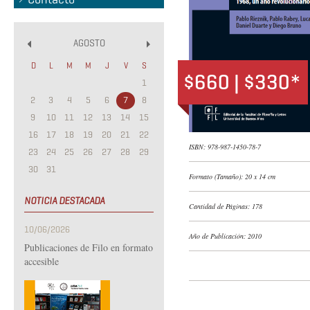
AGOSTO
«
»
D
L
M
M
J
V
S
$660 | $330*
1
2
3
4
5
6
7
8
9
10
11
12
13
14
15
16
17
18
19
20
21
22
ISBN: 978-987-1450-78-7
23
24
25
26
27
28
29
30
31
Formato (Tamaño): 20 x 14 cm
NOTICIA DESTACADA
Cantidad de Páginas: 178
10/06/2026
Año de Publicación: 2010
Publicaciones de Filo en formato
accesible