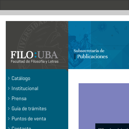
Pasar
al
contenido
principal
.
Catálogo
Institucional
Prensa
Guía de trámites
Puntos de venta
Contacto