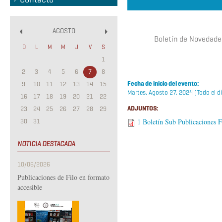
AGOSTO
«
»
Boletín de Novedades
D
L
M
M
J
V
S
1
2
3
4
5
6
7
8
Fecha de inicio del evento:
9
10
11
12
13
14
15
Martes, Agosto 27, 2024 (Todo el d
16
17
18
19
20
21
22
ADJUNTOS:
23
24
25
26
27
28
29
30
31
1 Boletín Sub Publicaciones
NOTICIA DESTACADA
10/06/2026
Publicaciones de Filo en formato
accesible