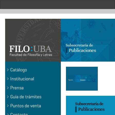
Pasar
al
contenido
principal
.
Catálogo
Institucional
Prensa
Guía de trámites
Puntos de venta
Contacto