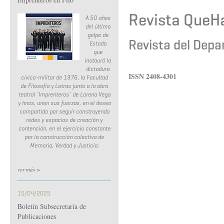
Revista QueH
A 50 años
del último
golpe de
Revista del Depa
Estado
que
instauró la
dictadura
ISSN 2408-4301
cívico-militar de 1976, la Facultad
de Filosofía y Letras junto a la obra
teatral ¨Imprenteros¨ de Lorena Vega
y hnos, unen sus fuerzas, en el deseo
compartido por seguir construyendo
redes y espacios de creación y
contención, en el ejercicio constante
por la construcción colectiva de
Memoria, Verdad y Justicia.
ver más >
15/04/2025
Boletín Subsecretaría de
Publicaciones