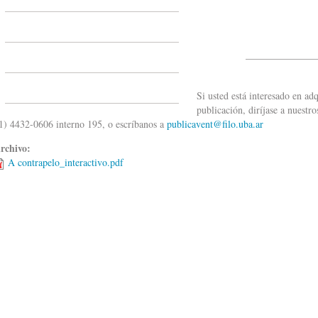
______________
Si usted está interesado en adq
publicación, diríjase a nuestr
1) 4432-0606 interno 195, o escríbanos a
publicavent@filo.uba.ar
rchivo:
A contrapelo_interactivo.pdf