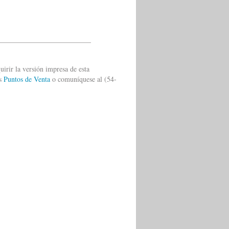
__________________________
uirir la versión impresa de esta
os
Puntos de Venta
o comuníquese al (54-