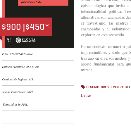
epistemológico que invita a
intencionalidad política. Tr
alternativas son analizadas d
el travestismo, las madres
$900 |$450*
enamoradas y el sadomasoqu
exploran en este recorrido.
En un contexto en nuestro paí
imprescindibles y dado que S
ISBN: 978-987-4923-68-4
tras año en diversos medios y 
aporte fundamental para qu
Formato (Tamaño): 20 x 14 cm
mirada.
Cantidad de Páginas: 438
DESCRIPTORES CONCEPTUALE
Año de Publicación: 2019
Letras
Editorial de la FFyL