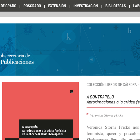
 DE GRADO
POSGRADO
EXTENSIÓN
INVESTIGACION
BIBLIOTECAS
LAB
COLECCIÓN LIBROS DE CÁTEDRA >
A CONTRAPELO
Aproximaciones a la crítica f
Verónica Storni Fricke
Verónica Storni Fricke nos 
feminista, queer y poscolo
Shakespeare. Para ello, pres