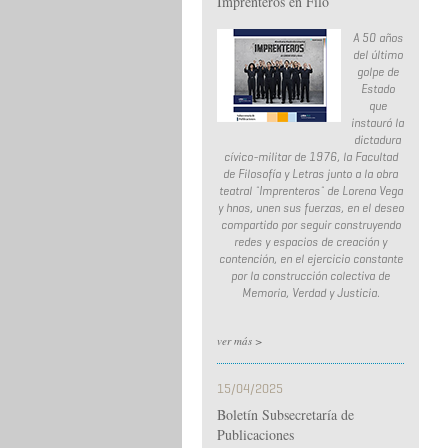
Imprenteros en Filo
A 50 años
del último
golpe de
Estado
que
instauró la
dictadura
cívico-militar de 1976, la Facultad
de Filosofía y Letras junto a la obra
teatral ¨Imprenteros¨ de Lorena Vega
y hnos, unen sus fuerzas, en el deseo
compartido por seguir construyendo
redes y espacios de creación y
contención, en el ejercicio constante
por la construcción colectiva de
Memoria, Verdad y Justicia.
ver más >
15/04/2025
Boletín Subsecretaría de
Publicaciones