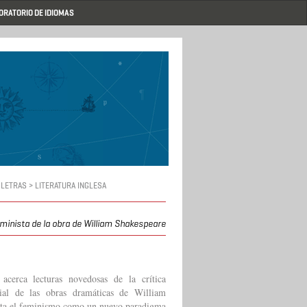
ORATORIO DE IDIOMAS
 LETRAS > LITERATURA INGLESA
eminista de la obra de William Shakespeare
acerca lecturas novedosas de la crítica
nial de las obras dramáticas de William
enta el feminismo como un nuevo paradigma