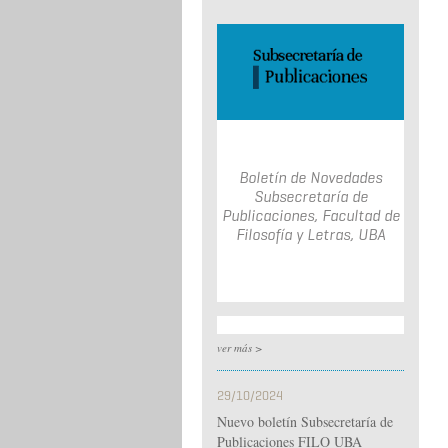
Boletín de Novedades
Subsecretaría de
Publicaciones, Facultad de
Filosofía y Letras, UBA
ver más >
29/10/2024
Nuevo boletín Subsecretaría de
Publicaciones FILO UBA