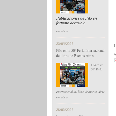
Publicaciones de Filo en
formato accesible
ver más >
23/04/2026
1
Filo en la 50º Feria Internacional
A
del libro de Buenos Aires
Filo en la
50º Feria
Internacional del libro de Buenos Aires
ver más >
26/03/2026