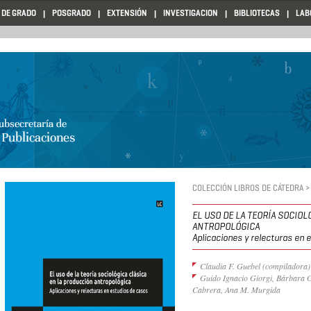
 DE GRADO
POSGRADO
EXTENSIÓN
INVESTIGACION
BIBLIOTECAS
LAB
COLECCIÓN LIBROS DE CÁTEDRA >
EL USO DE LA TEORÍA SOCIO
ANTROPOLÓGICA
Aplicaciones y relecturas en 
Claudia F. Guebel (compiladora)
Guido Ignacio Giorgi, Bárbara 
Cabrera, Ana M. Murgida