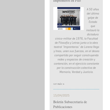
Imprenteros en Filo
A 50 años
del último
golpe de
Estado
que
instauró la
dictadura
cívico-militar de 1976, la Facultad
de Filosofía y Letras junto a la obra
teatral ¨Imprenteros¨ de Lorena Vega
y hnos, unen sus fuerzas, en el deseo
compartido por seguir construyendo
redes y espacios de creación y
contención, en el ejercicio constante
por la construcción colectiva de
Memoria, Verdad y Justicia.
ver más >
15/04/2025
Boletín Subsecretaría de
Publicaciones