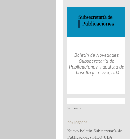
Boletín de Novedades
Subsecretaría de
Publicaciones, Facultad de
Filosofía y Letras, UBA
ver más >
29/10/2024
Nuevo boletín Subsecretaría de
Publicaciones FILO UBA