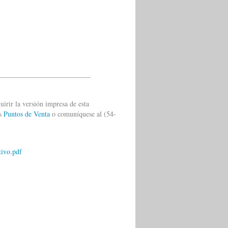
__________________________
uirir la versión impresa de esta
os
Puntos de Venta
o comuníquese al (54-
tivo.pdf