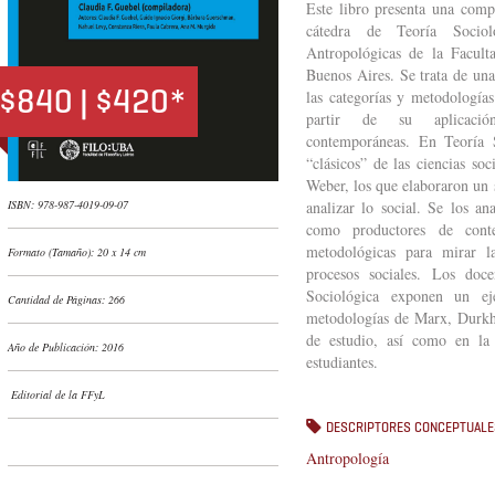
Este libro presenta una comp
cátedra de Teoría Sociol
Antropológicas de la Facult
Buenos Aires. Se trata de una
$840 | $420*
las categorías y metodologías
partir de su aplicación
contemporáneas. En Teoría S
“clásicos” de las ciencias s
Weber, los que elaboraron un s
ISBN: 978-987-4019-09-07
analizar lo social. Se los an
como productores de conte
metodológicas para mirar la
Formato (Tamaño): 20 x 14 cm
procesos sociales. Los doce
Sociológica exponen un eje
Cantidad de Páginas: 266
metodologías de Marx, Durkh
de estudio, así como en la 
Año de Publicación: 2016
estudiantes.
Editorial de la FFyL
DESCRIPTORES CONCEPTUALE
Antropología