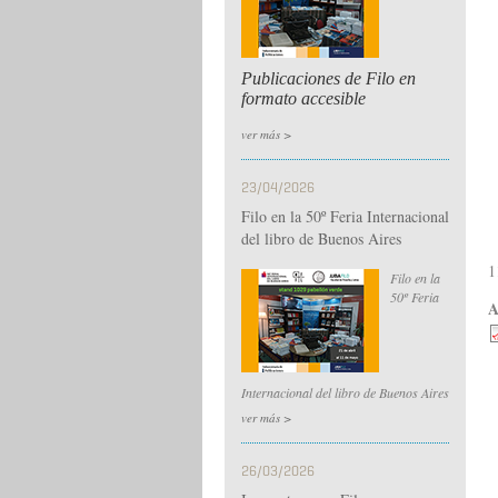
Publicaciones de Filo en
formato accesible
ver más >
23/04/2026
Filo en la 50º Feria Internacional
del libro de Buenos Aires
1
Filo en la
50º Feria
A
Internacional del libro de Buenos Aires
ver más >
26/03/2026