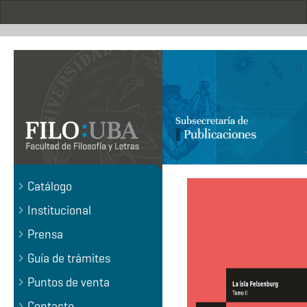
Pasar
al
contenido
principal
.
Catálogo
Institucional
Prensa
Guía de trámites
Puntos de venta
Contacto