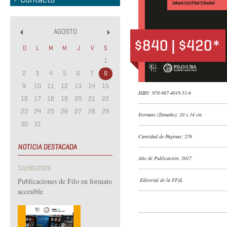
AGOSTO
«
»
$840 | $420*
D
L
M
M
J
V
S
1
2
3
4
5
6
7
8
9
10
11
12
13
14
15
ISBN: 978-987-4019-51-6
16
17
18
19
20
21
22
23
24
25
26
27
28
29
Formato (Tamaño): 20 x 14 cm
30
31
Cantidad de Páginas: 276
NOTICIA DESTACADA
Año de Publicación: 2017
10/06/2026
Publicaciones de Filo en formato
Editorial de la FFyL
accesible