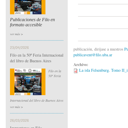
Publicaciones de Filo en
formato accesible
ver más >
23/04/2026
publicación, diríjase a nuestros
Pu
publicavent@filo.uba.ar
Filo en la 50º Feria Internacional
del libro de Buenos Aires
Archivo:
La isla Felsenburg. Tomo II_i
Filo en la
50º Feria
Internacional del libro de Buenos Aires
ver más >
26/03/2026
Imprenteros en Filo