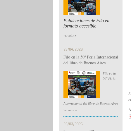
Publicaciones de Filo en
formato accesible
ver más >
23/04/2026
Filo en la 50º Feria Internacional
del libro de Buenos Aires
Filo en la
50º Feria
S
c
Internacional del libro de Buenos Aires
A
ver más >
26/03/2026