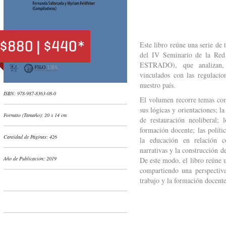
$880 | $440*
Este libro reúne una serie de 
del IV Seminario de la Red
ESTRADO), que analizan, d
vinculados con las regulacio
nuestro país.
ISBN: 978-987-8363-08-0
El volumen recorre temas como
sus lógicas y orientaciones; l
Formato (Tamaño): 20 x 14 cm
de restauración neoliberal; 
formación docente; las políti
Cantidad de Páginas: 426
la educación en relación c
narrativas y la construcción de
Año de Publicación: 2019
De este modo, el libro reúne u
compartiendo una perspectiva
trabajo y la formación docent