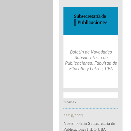
Boletín de Novedades
Subsecretaría de
Publicaciones, Facultad de
Filosofía y Letras, UBA
ver más >
29/10/2024
Nuevo boletín Subsecretaría de
Publicaciones FILO UBA