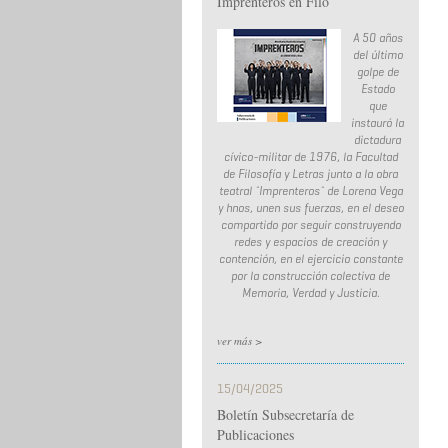
Imprenteros en Filo
A 50 años
del último
golpe de
Estado
que
instauró la
dictadura
cívico-militar de 1976, la Facultad
de Filosofía y Letras junto a la obra
teatral ¨Imprenteros¨ de Lorena Vega
y hnos, unen sus fuerzas, en el deseo
compartido por seguir construyendo
redes y espacios de creación y
contención, en el ejercicio constante
por la construcción colectiva de
Memoria, Verdad y Justicia.
ver más >
15/04/2025
Boletín Subsecretaría de
Publicaciones