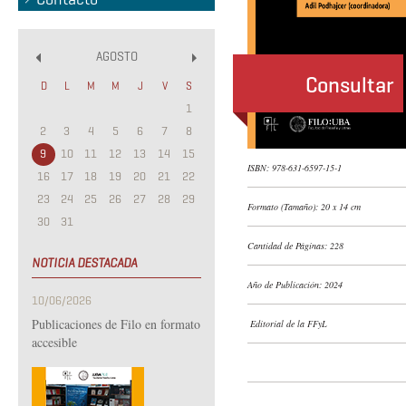
AGOSTO
«
»
Consultar
D
L
M
M
J
V
S
1
2
3
4
5
6
7
8
9
10
11
12
13
14
15
ISBN: 978-631-6597-15-1
16
17
18
19
20
21
22
23
24
25
26
27
28
29
Formato (Tamaño): 20 x 14 cm
30
31
Cantidad de Páginas: 228
NOTICIA DESTACADA
Año de Publicación: 2024
10/06/2026
Publicaciones de Filo en formato
Editorial de la FFyL
accesible