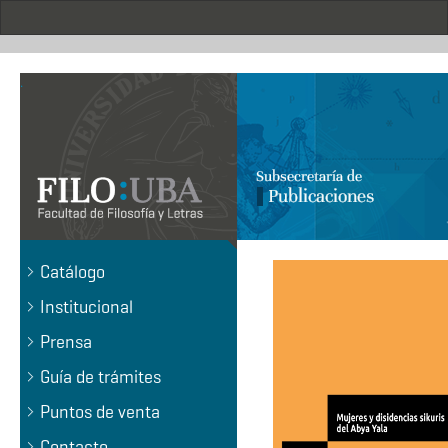
Pasar
al
contenido
principal
.
Catálogo
Institucional
Prensa
Guía de trámites
Puntos de venta
Contacto