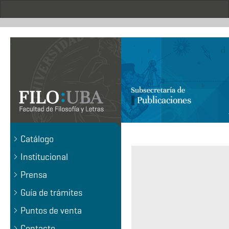
Pasar
al
contenido
principal
.
Catálogo
Institucional
Prensa
Guía de trámites
Puntos de venta
Contacto