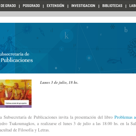
 DE GRADO
POSGRADO
EXTENSIÓN
INVESTIGACION
BIBLIOTECAS
LAB
Lunes 3 de julio, 18 hs.
a Subsecretaría de Publicaciones invita la presentación del libro
Problemas a
edro Tsakoumagkos, a realizarse el lunes 3 de julio a las 18:00 hs. en la Sal
acultad de Filosofía y Letras.