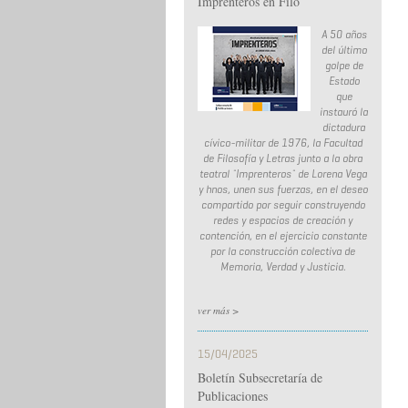
Imprenteros en Filo
A 50 años
del último
golpe de
Estado
que
instauró la
dictadura
cívico-militar de 1976, la Facultad
de Filosofía y Letras junto a la obra
teatral ¨Imprenteros¨ de Lorena Vega
y hnos, unen sus fuerzas, en el deseo
compartido por seguir construyendo
redes y espacios de creación y
contención, en el ejercicio constante
por la construcción colectiva de
Memoria, Verdad y Justicia.
ver más >
15/04/2025
Boletín Subsecretaría de
Publicaciones