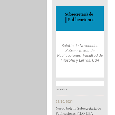
Boletín de Novedades
Subsecretaría de
Publicaciones, Facultad de
Filosofía y Letras, UBA
ver más >
29/10/2024
Nuevo boletín Subsecretaría de
Publicaciones FILO UBA