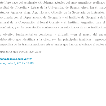
ste libro nace del seminario «Problemas actuales del agro argentino» realizado
acultad de Filosofía y Letras de la Universidad de Buenos Aires. En el marco
studios Agrarios «Ing. Agr. Horacio Giberti» de la Secretaría de Extensión 
oordinada con el Departamento de Geografía y el Instituto de Geografía de la
ultural de la Cooperación «Floreal Gorini» y el Instituto Argentino para e
conómica, y en la presentación contaremos con autoridades de estas institucione
u objetivo fundamental es considerar y difundir —en el marco del encuen
olaborativo que identifica a la cátedra— las principales temáticas agropec
erspectiva de las transformaciones estructurales que han caracterizado al sector 
speramos que puedan acercarse.
echa de inicio del evento:
unes, Julio 3, 2017 - 18:00