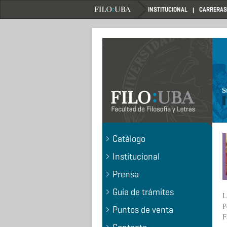
Pasar
INSTITUCIONAL
CARRERAS
al
contenido
principal
.
Catálogo
Institucional
Prensa
Guía de trámites
L
P
Puntos de venta
F