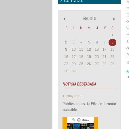
Contacto
E
F
E
AGOSTO
c
«
»
C
D
L
M
M
J
V
S
E
1
S
2
3
4
5
6
7
8
c
9
10
11
12
13
14
15
p
16
17
18
19
20
21
22
E
23
24
25
26
27
28
29
30
31
F
L
NOTICIA DESTACADA
10/06/2026
Publicaciones de Filo en formato
accesible