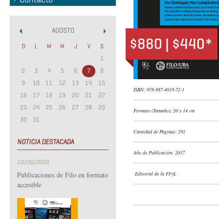
AGOSTO
«
»
$880 | $440*
D
L
M
M
J
V
S
1
2
3
4
5
6
7
8
9
10
11
12
13
14
15
ISBN: 978-987-4019-72-1
16
17
18
19
20
21
22
23
24
25
26
27
28
29
Formato (Tamaño): 20 x 14 cm
30
31
Cantidad de Páginas: 292
NOTICIA DESTACADA
Año de Publicación: 2017
10/06/2026
Publicaciones de Filo en formato
Editorial de la FFyL
accesible