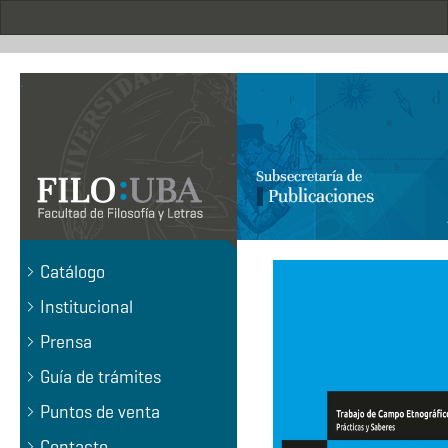
Pasar
al
contenido
principal
.
Catálogo
Institucional
Prensa
Guía de trámites
Puntos de venta
Contacto