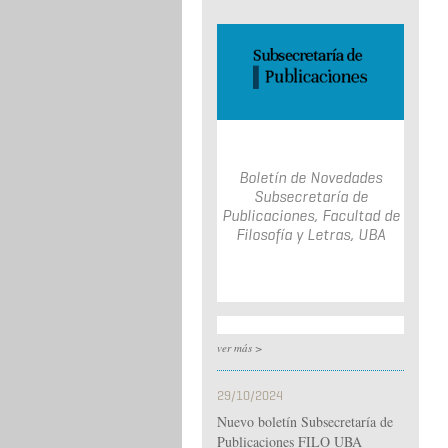
Boletín de Novedades
Subsecretaría de
Publicaciones, Facultad de
Filosofía y Letras, UBA
ver más >
29/10/2024
Nuevo boletín Subsecretaría de
Publicaciones FILO UBA