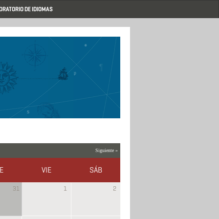
ORATORIO DE IDIOMAS
Siguiente »
E
VIE
SÁB
31
1
2