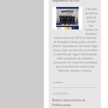
Imprenteros en Filo
A 50 años
del último
golpe de
Estado
que
instauró la
dictadura
cívico-militar de 1976, la Facultad
de Filosofía y Letras junto a la obra
teatral ¨Imprenteros¨ de Lorena Vega
y hnos, unen sus fuerzas, en el deseo
compartido por seguir construyendo
redes y espacios de creación y
contención, en el ejercicio constante
por la construcción colectiva de
Memoria, Verdad y Justicia.
ver más >
15/04/2025
Boletín Subsecretaría de
Publicaciones