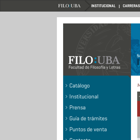
Pasar
INSTITUCIONAL
CARRERAS
al
contenido
principal
.
Catálogo
Institucional
«
Prensa
Guía de trámites
Puntos de venta