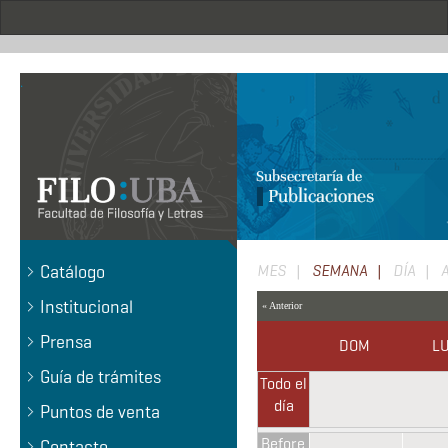
Pasar
al
contenido
principal
.
Solapas
Catálogo
MES
SEMANA
(SOLAPA
DÍA
ACTIVA)
principales
Institucional
« Anterior
Prensa
DOM
L
Guía de trámites
Todo el
día
Puntos de venta
Before
Contacto