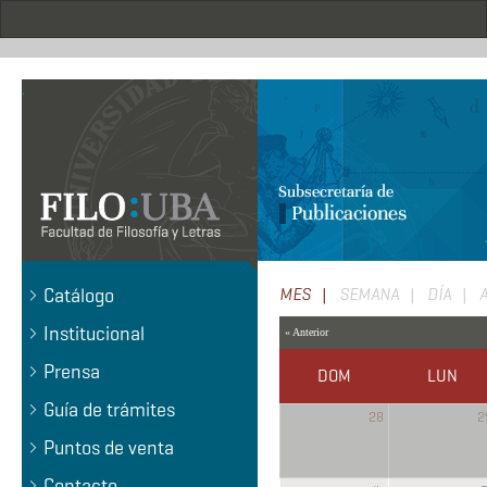
Pasar
al
contenido
principal
.
Solapas
Catálogo
MES
(SOLAPA
SEMANA
DÍA
ACTIVA)
principales
Institucional
« Anterior
Prensa
DOM
LUN
Guía de trámites
28
2
Puntos de venta
Contacto