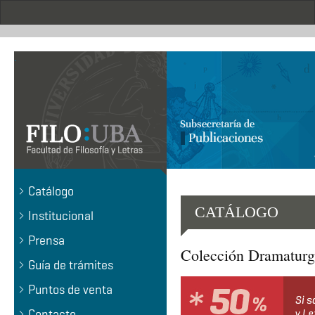
Pasar
al
contenido
principal
.
Catálogo
CATÁLOGO
Institucional
Prensa
Colección Dramaturg
Guía de trámites
Puntos de venta
Contacto