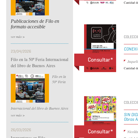
Cantidad d
Publicaciones de Filo en
formato accesible
ver más >
COLECCI
CONEXI
23/04/2026
Filo en la 50º Feria Internacional
Consultar*
Jaqueli
del libro de Buenos Aires
Cantidad d
Filo en la
50º Feria
COLECCI
Internacional del libro de Buenos Aires
SIN DI
ver más >
Obras A
26/03/2026
Consultar*
Nicolás
Imprenteros en Filo