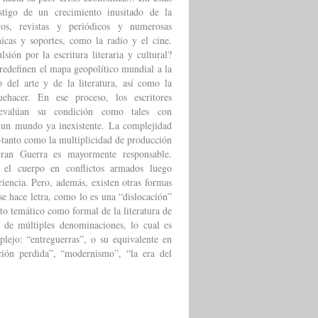
estigo de un crecimiento inusitado de la
bros, revistas y periódicos y numerosas
icas y soportes, como la radio y el cine.
ión por la escritura literaria y cultural?
redefinen el mapa geopolítico mundial a la
o del arte y de la literatura, así como la
uehacer. En ese proceso, los escritores
evalúan su condición como tales con
 un mundo ya inexistente. La complejidad
tanto como la multiplicidad de producción
 Gran Guerra es mayormente responsable.
 el cuerpo en conflictos armados luego
riencia. Pero, además, existen otras formas
se hace letra, como lo es una “dislocación”
to temático como formal de la literatura de
 de múltiples denominaciones, lo cual es
plejo: “entreguerras”, o su equivalente en
ación perdida”, “modernismo”, “la era del