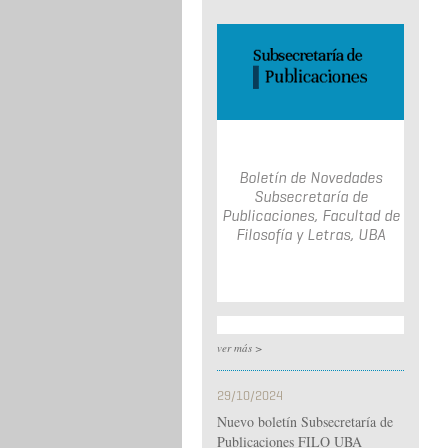
Boletín de Novedades
Subsecretaría de
Publicaciones, Facultad de
Filosofía y Letras, UBA
ver más >
29/10/2024
Nuevo boletín Subsecretaría de
Publicaciones FILO UBA