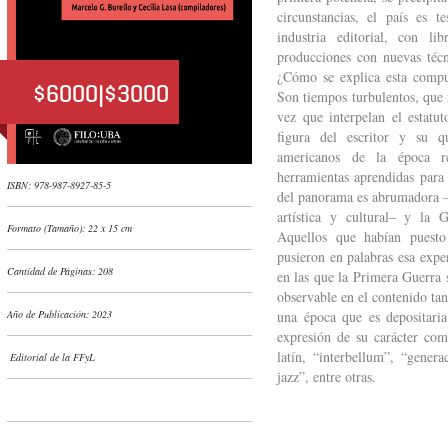
circunstancias, el país es t
industria editorial, con li
producciones con nuevas técn
¿Cómo se explica esta compuls
$6000|$3000
Son tiempos turbulentos, que 
vez que interpelan el estatut
figura del escritor y su q
americanos de la época r
herramientas aprendidas para
ISBN: 978-987-8927-85-5
del panorama es abrumadora –
artística y cultural– y la
Formato (Tamaño): 22 x 15 cm
Aquellos que habían puesto
pusieron en palabras esa expe
Cantidad de Páginas: 208
en las que la Primera Guerra 
observable en el contenido tan
Año de Publicación: 2023
una época que es depositaria
expresión de su carácter com
latín, “interbellum”, “gener
Editorial de la FFyL
jazz”, entre otras.