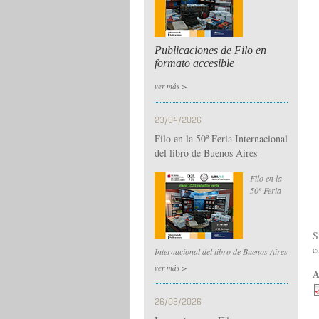
Publicaciones de Filo en
formato accesible
ver más >
23/04/2026
Filo en la 50º Feria Internacional
del libro de Buenos Aires
Filo en la
50º Feria
S
c
Internacional del libro de Buenos Aires
ver más >
A
26/03/2026