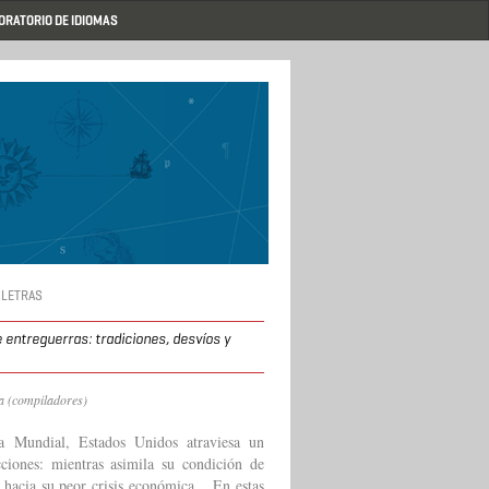
ORATORIO DE IDIOMAS
 LETRAS
entreguerras: tradiciones, desvíos y
sa (compiladores)
 Mundial, Estados Unidos atraviesa un
ciones: mientras asimila su condición de
 hacia su peor crisis económica... En estas