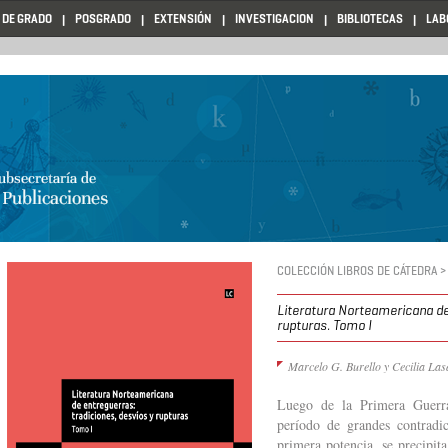
 DE GRADO
POSGRADO
EXTENSIÓN
INVESTIGACION
BIBLIOTECAS
LAB
COLECCIÓN LIBROS DE CÁTEDRA >
Literatura Norteamericana de 
rupturas. Tomo I
Marcelo G. Burello y Cecilia La
Luego de la Primera Guerra
período de grandes contradic
primera potencia, se precipita