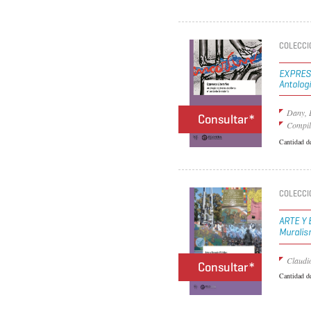
COLECCI
EXPRES
Antolog
Dany, 
Consultar*
Compil
Cantidad d
COLECCI
ARTE Y
Muralis
Claudi
Consultar*
Cantidad d