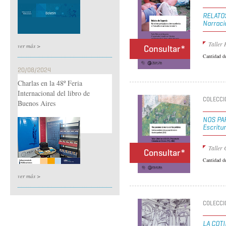
RELATO
Narraci
Taller
ver más >
Consultar*
Cantidad d
20/08/2024
Charlas en la 48º Feria
Internacional del libro de
COLECCIÓ
Buenos Aires
NOS PA
Escritu
Taller
Consultar*
Cantidad d
ver más >
COLECCIÓ
LA COT