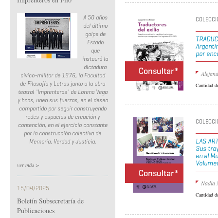
A 50 años
COLECCIÓ
del último
golpe de
TRADUC
Estado
Argenti
que
por enc
instauró la
dictadura
Consultar*
Alejan
cívico-militar de 1976, la Facultad
de Filosofía y Letras junto a la obra
Cantidad d
teatral ¨Imprenteros¨ de Lorena Vega
y hnos, unen sus fuerzas, en el deseo
compartido por seguir construyendo
redes y espacios de creación y
COLECCIÓ
contención, en el ejercicio constante
por la construcción colectiva de
LAS AR
Memoria, Verdad y Justicia.
Sus tra
en el M
Volumen
ver más >
Consultar*
Nadia 
15/04/2025
Cantidad d
Boletín Subsecretaría de
Publicaciones