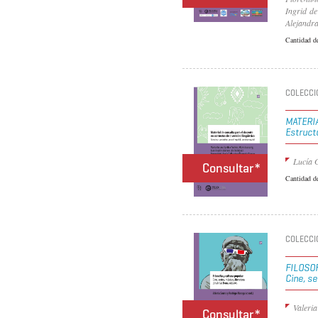
Ingrid de
Alejandr
Cantidad d
COLECCI
MATERI
Estruct
Lucía G
Consultar*
Cantidad d
COLECCI
FILOSO
Cine, s
Valeria
Consultar*