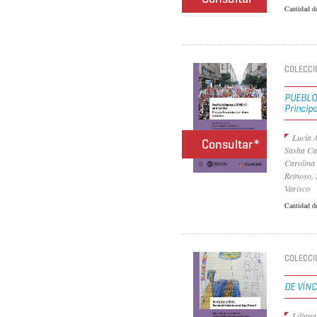
Cantidad d
COLECCI
PUEBLO
Princip
Lucía 
Consultar*
Sasha Cam
Carolina
Reinoso, 
Varisco
Cantidad d
COLECCI
DE VÍNC
Lilian