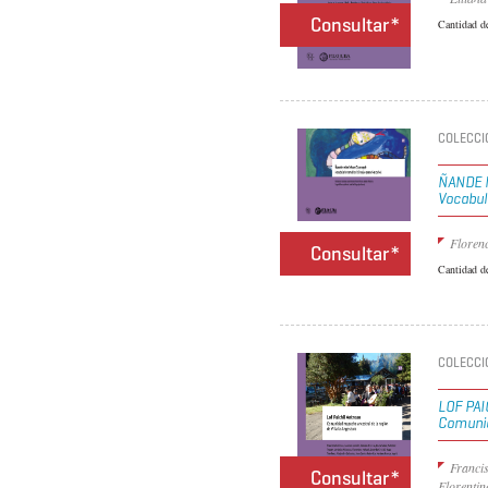
Consultar*
Cantidad d
COLECCI
ÑANDE 
Vocabul
Floren
Consultar*
Cantidad d
COLECCI
LOF PA
Comunid
Franci
Consultar*
Florenti