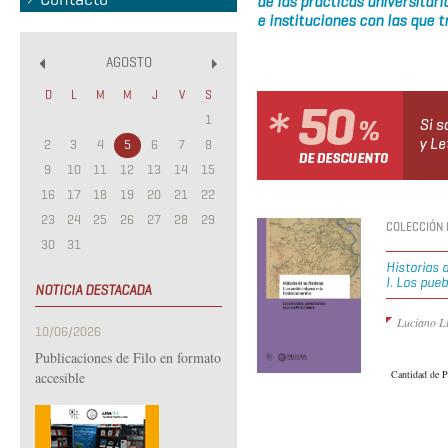
de las prácticas universitari
e instituciones con las que 
AGOSTO
«
»
D
L
M
M
J
V
S
1
2
3
4
5
6
7
8
9
10
11
12
13
14
15
16
17
18
19
20
21
22
23
24
25
26
27
28
29
COLECCIÓN P
30
31
Historias d
I. Los pue
NOTICIA DESTACADA
Luciano Li
10/06/2026
Publicaciones de Filo en formato
Cantidad de P
accesible