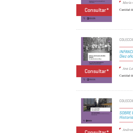
María 
Consultar*
Cantidad d
COLECCI
INFANC
Diez añ
Ana La
Consultar*
Cantidad d
COLECCI
SOBRE 
Historia
Andrea
Consultar*