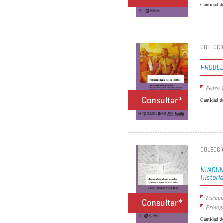
Cantidad d
COLECCI
PROBLE
Pedro 
Consultar*
Cantidad d
COLECCI
NINGUN
Historia
Lucian
Consultar*
Prólog
Cantidad d