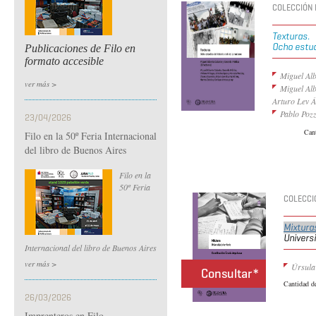
COLECCIÓN P
Texturas.
Ocho estud
Publicaciones de Filo en
formato accesible
Miguel Alb
ver más >
Miguel Alb
Arturo Lev Á
Pablo Pozz
23/04/2026
Cantidad de Páginas: 276
Filo en la 50º Feria Internacional
del libro de Buenos Aires
Filo en la
50º Feria
COLECCIÓ
Mixtura
Universi
Internacional del libro de Buenos Aires
ver más >
Úrsula
Consultar*
Cantidad d
26/03/2026
Imprenteros en Filo