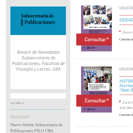
COLECCIÓ
EDUCAC
Direcci
Consultar*
Cantidad d
Boletín de Novedades
Subsecretaría de
Publicaciones, Facultad de
Filosofía y Letras, UBA
COLECCIÓ
HISTOR
Escritas
"Deán D
Consultar*
Lucía G
ver más >
Ariel Bar
Cantidad d
29/10/2024
Nuevo boletín Subsecretaría de
Publicaciones FILO UBA