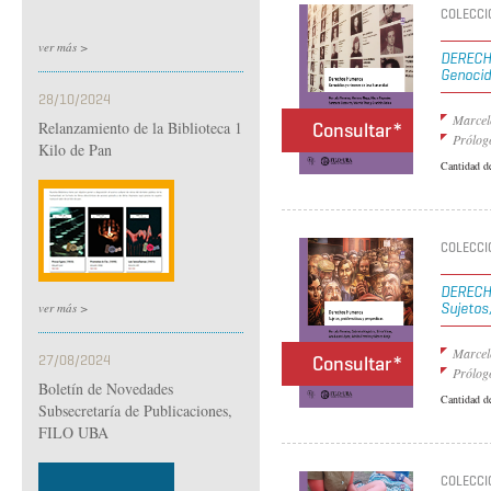
COLECCIÓ
ver más >
DEREC
Genocid
28/10/2024
Marcel
Relanzamiento de la Biblioteca 1
Consultar*
Prólog
Kilo de Pan
Cantidad d
COLECCIÓ
DEREC
ver más >
Sujetos
Marcelo
27/08/2024
Consultar*
Prólog
Boletín de Novedades
Cantidad d
Subsecretaría de Publicaciones,
FILO UBA
COLECCIÓ